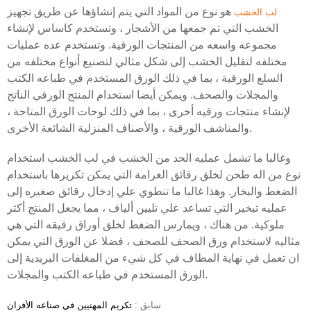
هو نوع من المواد التي يتم إنشاؤها عن طريق تجهيز
لب الخشب
الخشب التي تم جمعها من الأشجار ، وتستخدم كاساس لإنشاء
مجموعه واسعه من المنتجات الورقية. وتستخدم عده عمليات
مختلفه لتقليل الخشب إلى شكل مثالي لتصنيع أنواع مختلفه من
السلع الورقية ، بما في ذلك الورق المستخدم في طباعه الكتب
والمجلات والصحف. ويمكن أيضا استخدام المنتج الورقي الناتج
لإنشاء منتجات ورقيه أخرى ، بما في ذلك لوحات الورق المتاحة ،
والمناشف الورقية ، والأصناف المنزلية الشائعة الأخرى.
وغالبا ما تشمل عمليه الحد من الخشب في لب الخشب استخدام
نوع من اله طحن لخلق رقائق الغرامة التي يمكن تكريرها باستخدام
الضغط والبخار. وهذا غالبا ما تنطوي علي إدخال رقائق صغيره إلى
عمليه تبخير التي تساعد علي تليين ألياف ، مما يجعل المنتج أكثر
ملوكية. من هناك ، ويمارس الضغط لخلق أوراق رقيقه التي هي
مثاليه لاستخدام ورق الصحف للصحف ، فضلا عن الورق التي يمكن
ان تعمل في نهاية المطاف في كل شيء من المغلفات البريدية إلى
الورق المستخدم في طباعه الكتب والمجلات.
سابق :
تكريم المهنيين في صناعه الأفران