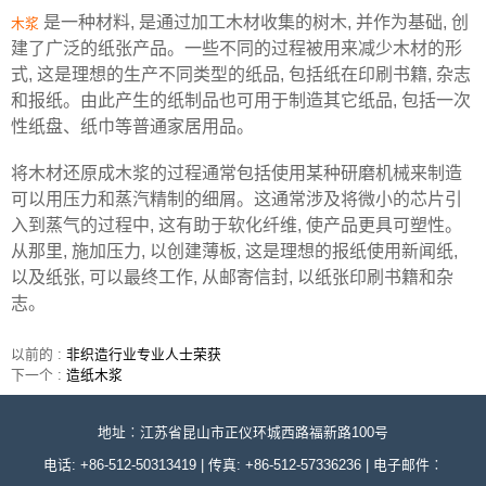
是一种材料, 是通过加工木材收集的树木, 并作为基础, 创
木浆
建了广泛的纸张产品。一些不同的过程被用来减少木材的形
式, 这是理想的生产不同类型的纸品, 包括纸在印刷书籍, 杂志
和报纸。由此产生的纸制品也可用于制造其它纸品, 包括一次
性纸盘、纸巾等普通家居用品。
将木材还原成木浆的过程通常包括使用某种研磨机械来制造
可以用压力和蒸汽精制的细屑。这通常涉及将微小的芯片引
入到蒸气的过程中, 这有助于软化纤维, 使产品更具可塑性。
从那里, 施加压力, 以创建薄板, 这是理想的报纸使用新闻纸,
以及纸张, 可以最终工作, 从邮寄信封, 以纸张印刷书籍和杂
志。
以前的 :
非织造行业专业人士荣获
下一个 :
造纸木浆
地址︰江苏省昆山市正仪环城西路福新路100号
电话: +86-512-50313419 | 传真: +86-512-57336236 | 电子邮件︰