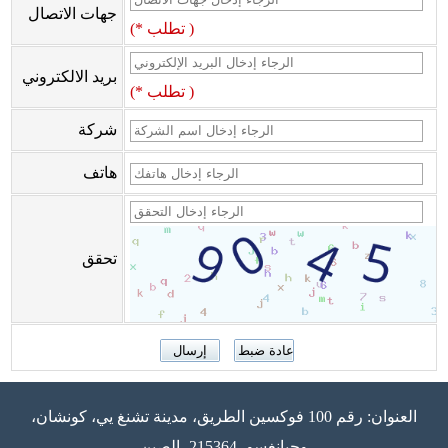
جهات الاتصال
(* تطلب )
بريد الالكتروني
(* تطلب )
شركة
هاتف
تحقق
العنوان: رقم 100 فوكسين الطريق، مدينة تشنغ يي، كونشان،
وجيانغسو، 215364، الصين