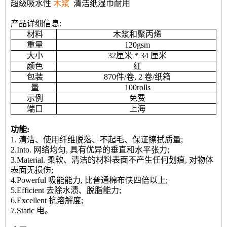
超级吸水性
木浆
清洁纸湿巾耐用
产品详细信息:
材料
木浆和聚丙烯
重量
120gsm
大小
32厘米 * 34 厘米
颜色
红
包装
870件/卷, 2 卷/纸箱
量
100rolls
示例
免费
端口
上海
功能:
1. 清洁、使用纤维脱落、不起毛、保证擦拭质量;
2.Into. 网络均匀, 具有优异的垂直和水平张力;
3.Material. 柔软、清洁的材料表面不产生任何划痕, 对物体
表面无损伤;
4.Powerful 吸能能力, 比普通棉布快四倍以上;
5.Efficient 去除水渍、脱脂能力;
6.Excellent 抗溶解度;
7.Static 电。