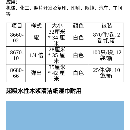
应用：
机械、化工、照片开发及复印、印刷、眼镜、汽车、车间
等
项目
样式
大小
颜色
包装
32厘米
8660-
870件/卷, 2
辊
* 34 厘
白色
02
卷/纸箱
米
28厘米
8670-
100只/袋, 12
1/4 倍
* 35 厘
白色
10
袋/箱
米
35厘米
8680-
25件/袋, 10
弹出
* 42 厘
白色
66
袋/箱
米
超吸水性木浆清洁纸湿巾耐用