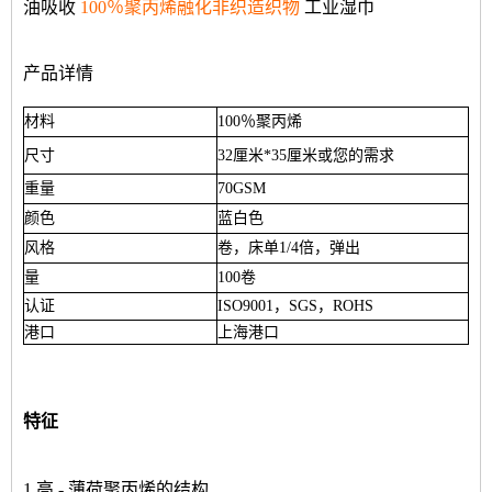
油吸收
100％聚丙烯融化非织造织物
工业湿巾
产品详情
材料
100％聚丙烯
尺寸
32厘米*35厘米或您的需求
重量
70GSM
颜色
蓝白色
风格
卷，床单1/4倍，弹出
量
100卷
认证
ISO9001，SGS，ROHS
港口
上海港口
特征
1.高 - 薄荷聚丙烯的结构