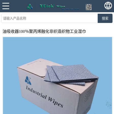
搜索
油吸收器100％聚丙烯融化非织造织物工业湿巾