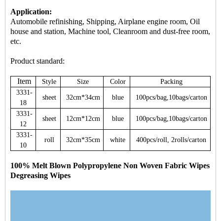
Application:
Automobile refinishing, Shipping, Airplane engine room, Oil
house and station, Machine tool, Cleanroom and dust-free room,
etc.
Product standard:
Item
Style
Size
Color
Packing
3331-
sheet
32cm*34cm
blue
100pcs/bag,10bags/carton
18
3331-
sheet
12cm*12cm
blue
100pcs/bag,10bags/carton
12
3331-
roll
32cm*35cm
white
400pcs/roll, 2rolls/carton
10
100% Melt Blown Polypropylene Non Woven Fabric Wipes
Degreasing Wipes